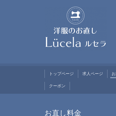
トップページ
求人ページ
お
クーポン
お直し料金