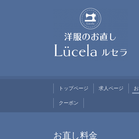
トップページ
求人ページ
お
クーポン
お直し料金